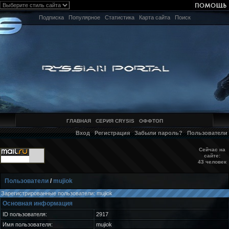
Подписка
Популярное
Статистика
Карта сайта
Поиск
ГЛАВНАЯ
СЕРИЯ CRYSIS
ОФФТОП
Вход
Регистрация
Забыли пароль?
Пользователи
Сейчас на
сайте:
43 человек
Пользователи
/
mujiok
Зарегистрированные пользователи: mujiok
Основная информация
ID пользователя:
2917
Имя пользователя:
mujiok