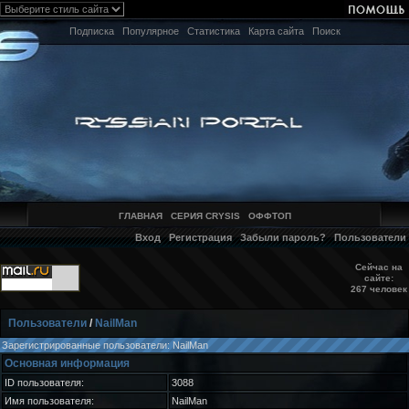
Подписка
Популярное
Статистика
Карта сайта
Поиск
ГЛАВНАЯ
СЕРИЯ CRYSIS
ОФФТОП
Вход
Регистрация
Забыли пароль?
Пользователи
Сейчас на
сайте:
267 человек
Пользователи
/
NailMan
Зарегистрированные пользователи: NailMan
Основная информация
ID пользователя:
3088
Имя пользователя:
NailMan