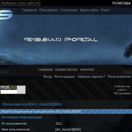
Подписка
Популярное
Статистика
Карта сайта
Поиск
ГЛАВНАЯ
СЕРИЯ CRYSIS
ОФФТОП
Вход
Регистрация
Забыли пароль?
Пользователи
Сейчас на
сайте:
53 человек
Пользователи
/
[Art_man]14][666]
Зарегистрированные пользователи: [Art_man]14][666]
Основная информация
ID пользователя:
3111
Имя пользователя:
[Art_man]14][666]