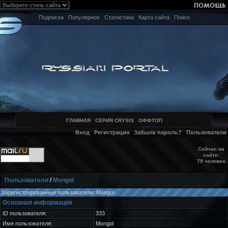
Подписка
Популярное
Статистика
Карта сайта
Поиск
ГЛАВНАЯ
СЕРИЯ CRYSIS
ОФФТОП
Вход
Регистрация
Забыли пароль?
Пользователи
Сейчас на
сайте:
79 человек
Пользователи
/
Mongol
Зарегистрированные пользователи: Mongol
Основная информация
ID пользователя:
333
Имя пользователя:
Mongol