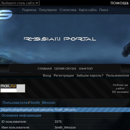
Подписка
Популярное
Статистика
Карта сайта
Поиск
ГЛАВНАЯ
СЕРИЯ CRYSIS
ОФФТОП
Вход
Регистрация
Забыли пароль?
Пользователи
Сейчас на
сайте:
63 человек
Пользователи
/
Smith_Wesson
Зарегистрированные пользователи: Smith_Wesson
Основная информация
ID пользователя:
3375
Имя пользователя:
Smith_Wesson