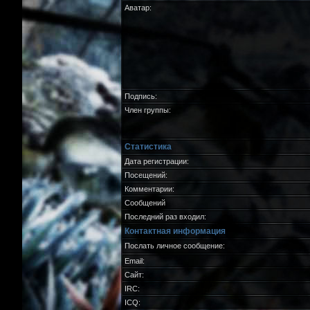
Аватар:
Подпись:
Член группы:
Статистика
Дата регистрации:
Посещений:
Комментарии:
Сообщений
Последний раз входил:
Контактная информация
Послать личное сообщение:
Email:
Сайт:
IRC:
ICQ: