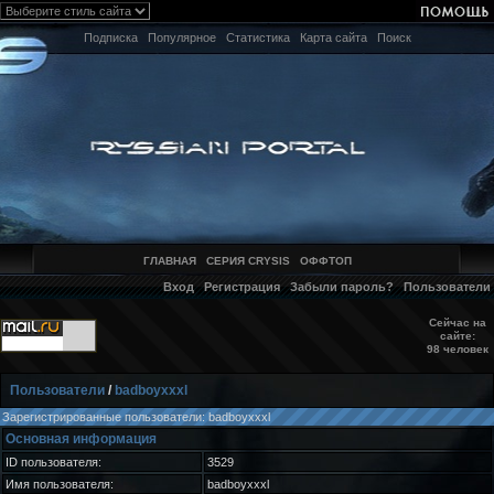
Подписка
Популярное
Статистика
Карта сайта
Поиск
ГЛАВНАЯ
СЕРИЯ CRYSIS
ОФФТОП
Вход
Регистрация
Забыли пароль?
Пользователи
Сейчас на
сайте:
98 человек
Пользователи
/
badboyxxxl
Зарегистрированные пользователи: badboyxxxl
Основная информация
ID пользователя:
3529
Имя пользователя:
badboyxxxl