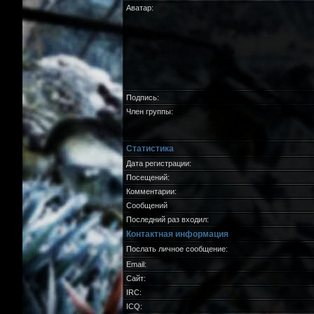
Аватар:
Подпись:
Член группы:
Статистика
Дата регистрации:
Посещений:
Комментарии:
Сообщений
Последний раз входил:
Контактная информация
Послать личное сообщение:
Email:
Сайт:
IRC:
ICQ: