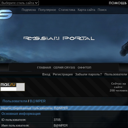
Подписка
Популярное
Статистика
Карта сайта
Поиск
ГЛАВНАЯ
СЕРИЯ CRYSIS
ОФФТОП
Вход
Регистрация
Забыли пароль?
Пользователи
Сейчас на
сайте:
208 человек
Пользователи
/
B@MPER
Зарегистрированные пользователи: B@MPER
Основная информация
ID пользователя:
3705
Имя пользователя:
B@MPER