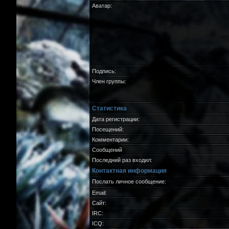
Аватар:
Подпись:
Член группы:
Статистика
Дата регистрации:
Посещений:
Комментарии:
Сообщений
Последний раз входил:
Контактная информация
Послать личное сообщение:
Email:
Сайт:
IRC:
ICQ: