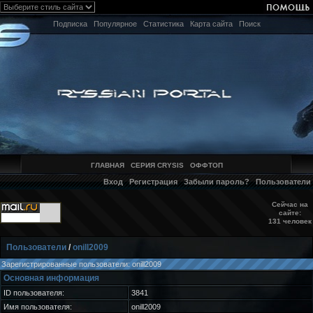
Подписка
Популярное
Статистика
Карта сайта
Поиск
ГЛАВНАЯ
СЕРИЯ CRYSIS
ОФФТОП
Вход
Регистрация
Забыли пароль?
Пользователи
Сейчас на
сайте:
131 человек
Пользователи
/
onill2009
Зарегистрированные пользователи: onill2009
Основная информация
ID пользователя:
3841
Имя пользователя:
onill2009