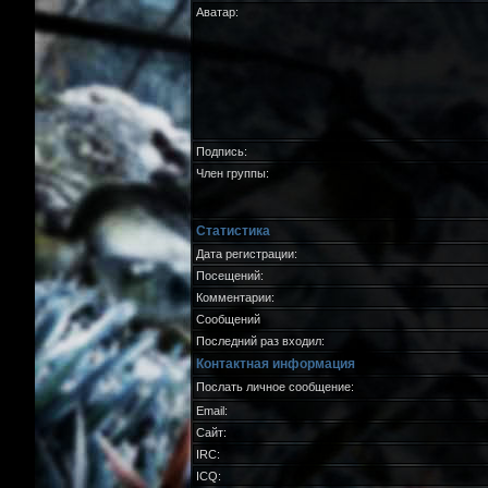
Аватар:
Подпись:
Член группы:
Статистика
Дата регистрации:
Посещений:
Комментарии:
Сообщений
Последний раз входил:
Контактная информация
Послать личное сообщение:
Email:
Сайт:
IRC:
ICQ: