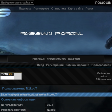
Подписка
Популярное
Статистика
Карта сайта
Поиск
ГЛАВНАЯ
СЕРИЯ CRYSIS
ОФФТОП
Вход
Регистрация
Забыли пароль?
Пользователи
Сейчас на
сайте:
104 человек
Пользователи
/
N1kouT
Зарегистрированные пользователи: N1kouT
Основная информация
ID пользователя:
3972
Имя пользователя:
N1kouT