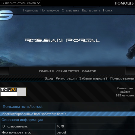
Подписка
Популярное
Статистика
Карта сайта
Поиск
ГЛАВНАЯ
СЕРИЯ CRYSIS
ОФФТОП
Вход
Регистрация
Забыли пароль?
Пользователи
Сейчас на
сайте:
265 человек
Пользователи
/
bercut
Зарегистрированные пользователи: bercut
Основная информация
ID пользователя:
4079
Имя пользователя:
bercut