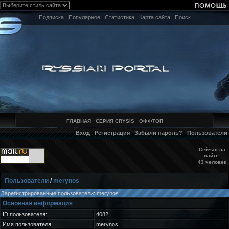
Подписка
Популярное
Статистика
Карта сайта
Поиск
ГЛАВНАЯ
СЕРИЯ CRYSIS
ОФФТОП
Вход
Регистрация
Забыли пароль?
Пользователи
Сейчас на
сайте:
43 человек
Пользователи
/
merynos
Зарегистрированные пользователи: merynos
Основная информация
ID пользователя:
4082
Имя пользователя:
merynos