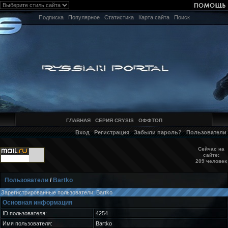
Подписка
Популярное
Статистика
Карта сайта
Поиск
ГЛАВНАЯ
СЕРИЯ CRYSIS
ОФФТОП
Вход
Регистрация
Забыли пароль?
Пользователи
Сейчас на
сайте:
209 человек
Пользователи
/
Bartko
Зарегистрированные пользователи: Bartko
Основная информация
ID пользователя:
4254
Имя пользователя:
Bartko