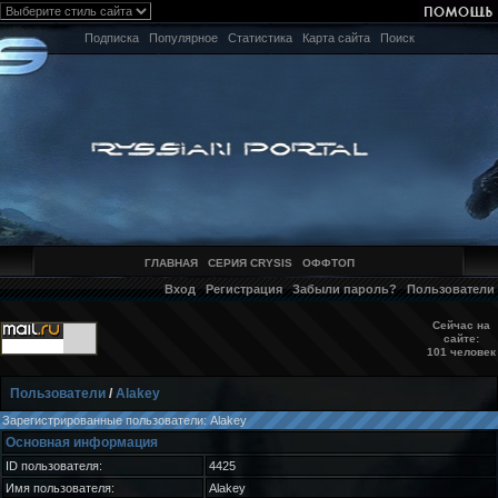
Подписка
Популярное
Статистика
Карта сайта
Поиск
ГЛАВНАЯ
СЕРИЯ CRYSIS
ОФФТОП
Вход
Регистрация
Забыли пароль?
Пользователи
Сейчас на
сайте:
101 человек
Пользователи
/
Alakey
Зарегистрированные пользователи: Alakey
Основная информация
ID пользователя:
4425
Имя пользователя:
Alakey