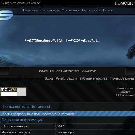
Подписка
Популярное
Статистика
Карта сайта
Поиск
ГЛАВНАЯ
СЕРИЯ CRYSIS
ОФФТОП
Вход
Регистрация
Забыли пароль?
Пользователи
Сейчас на
сайте:
629 человек
Пользователи
/
Tetramorph
Зарегистрированные пользователи: Tetramorph
Основная информация
ID пользователя:
4467
Имя пользователя:
Tetramorph