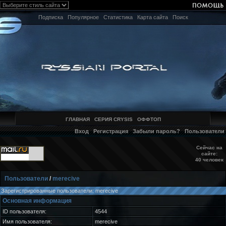
Подписка
Популярное
Статистика
Карта сайта
Поиск
ГЛАВНАЯ
СЕРИЯ CRYSIS
ОФФТОП
Вход
Регистрация
Забыли пароль?
Пользователи
Сейчас на
сайте:
40 человек
Пользователи
/
merecive
Зарегистрированные пользователи: merecive
Основная информация
ID пользователя:
4544
Имя пользователя:
merecive