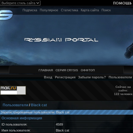
Подписка
Популярное
Статистика
Карта сайта
Поиск
ГЛАВНАЯ
СЕРИЯ CRYSIS
ОФФТОП
Вход
Регистрация
Забыли пароль?
Пользователи
Сейчас на
сайте:
122 человек
Пользователи
/
Black cat
Зарегистрированные пользователи: Black cat
Основная информация
ID пользователя:
4589
Имя пользователя:
Black cat