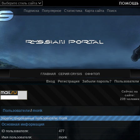
Подписка
Популярное
Статистика
Карта сайта
Поиск
ГЛАВНАЯ
СЕРИЯ CRYSIS
ОФФТОП
Вход
Регистрация
Забыли пароль?
Пользователи
Сейчас на
сайте:
239 человек
Пользователи
/
monk
Зарегистрированные пользователи: monk
Основная информация
ID пользователя:
477
Имя пользователя:
monk