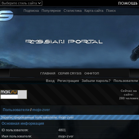
Подписка
Популярное
Статистика
Карта сайта
Поиск
ГЛАВНАЯ
СЕРИЯ CRYSIS
ОФФТОП
Вход
Регистрация
Забыли пароль?
Пользователи
Сейчас на
сайте:
280 человек
Пользователи
/
mojo-zver
Зарегистрированные пользователи: mojo-zver
Основная информация
ID пользователя:
4801
Имя пользователя:
mojo-zver