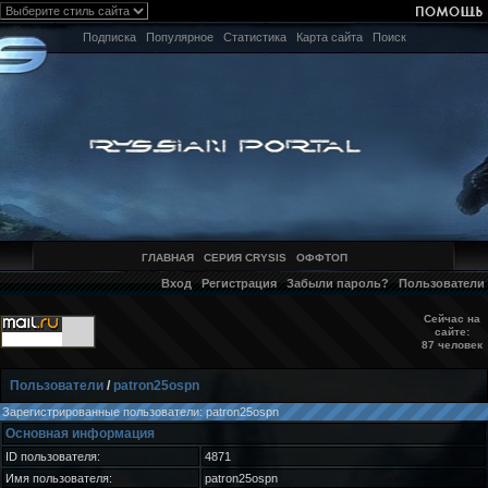
Подписка
Популярное
Статистика
Карта сайта
Поиск
ГЛАВНАЯ
СЕРИЯ CRYSIS
ОФФТОП
Вход
Регистрация
Забыли пароль?
Пользователи
Сейчас на
сайте:
87 человек
Пользователи
/
patron25ospn
Зарегистрированные пользователи: patron25ospn
Основная информация
ID пользователя:
4871
Имя пользователя:
patron25ospn