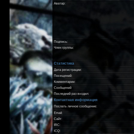
Аватар:
Подпись:
Член группы:
Статистика
Дата регистрации:
Посещений:
Комментарии:
Сообщений
Последний раз входил:
Контактная информация
Послать личное сообщение:
Email:
Сайт:
IRC:
ICQ: