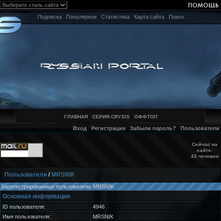
Подписка
Популярное
Статистика
Карта сайта
Поиск
ГЛАВНАЯ
СЕРИЯ CRYSIS
ОФФТОП
Вход
Регистрация
Забыли пароль?
Пользователи
Сейчас на
сайте:
43 человек
Пользователи
/
MRSNIK
Зарегистрированные пользователи: MRSNIK
Основная информация
ID пользователя:
4946
Имя пользователя:
MRSNIK