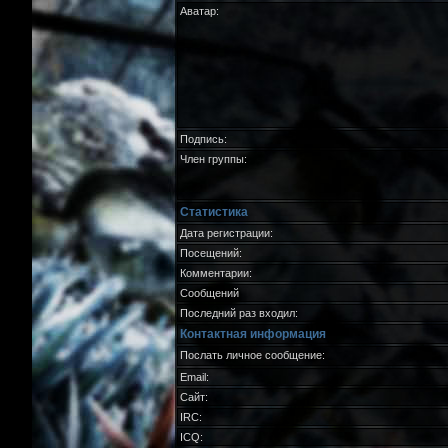
Аватар:
Подпись:
Член группы:
Статистика
Дата регистрации:
Посещений:
Комментарии:
Сообщений
Последний раз входил:
Контактная информация
Послать личное сообщение:
Email:
Сайт:
IRC:
ICQ: