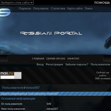
Подписка
Популярное
Статистика
Карта сайта
Поиск
ГЛАВНАЯ
СЕРИЯ CRYSIS
ОФФТОП
Вход
Регистрация
Забыли пароль?
Пользователи
Сейчас на
сайте:
306 человек
Пользователи
/
minas007
Зарегистрированные пользователи: minas007
Основная информация
ID пользователя:
549
Имя пользователя:
minas007