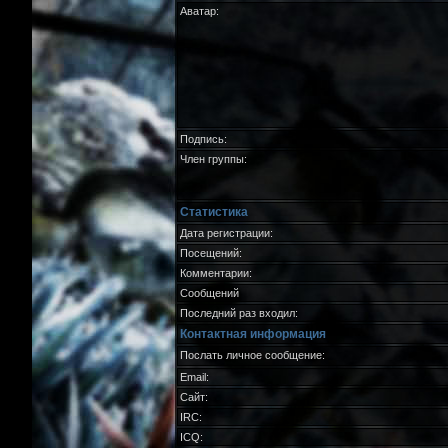
Аватар:
Подпись:
Член группы:
Статистика
Дата регистрации:
Посещений:
Комментарии:
Сообщений
Последний раз входил:
Контактная информация
Послать личное сообщение:
Email:
Сайт:
IRC:
ICQ: