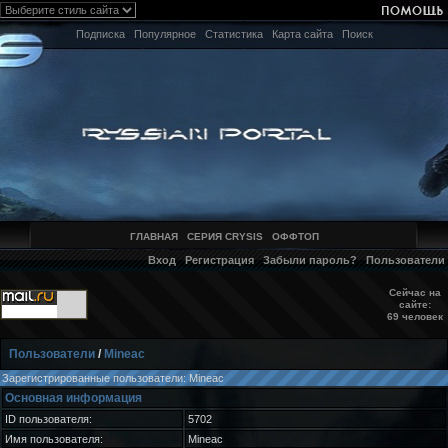
Подписка
Популярное
Статистика
Карта сайта
Поиск
ГЛАВНАЯ
СЕРИЯ CRYSIS
ОФФТОП
Вход
Регистрация
Забыли пароль?
Пользователи
Сейчас на
сайте:
69 человек
Пользователи
/
Mineac
Зарегистрированные пользователи: Mineac
Основная информация
ID пользователя:
5702
Имя пользователя:
Mineac