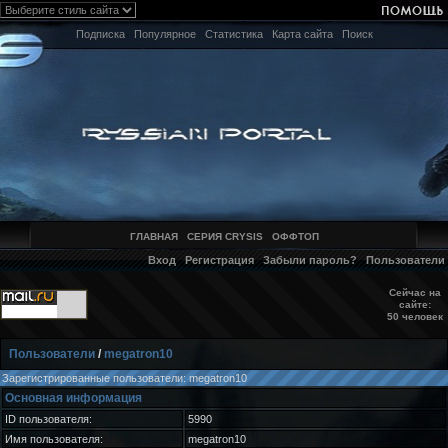
Подписка
Популярное
Статистика
Карта сайта
Поиск
ГЛАВНАЯ
СЕРИЯ CRYSIS
ОФФТОП
Вход
Регистрация
Забыли пароль?
Пользователи
Сейчас на
сайте:
50 человек
Пользователи
/
megatron10
Зарегистрированные пользователи: megatron10
Основная информация
ID пользователя:
5990
Имя пользователя:
megatron10