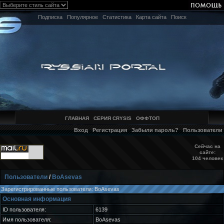
Подписка
Популярное
Статистика
Карта сайта
Поиск
ГЛАВНАЯ
СЕРИЯ CRYSIS
ОФФТОП
Вход
Регистрация
Забыли пароль?
Пользователи
Сейчас на
сайте:
104 человек
Пользователи
/
BoAsevas
Зарегистрированные пользователи: BoAsevas
Основная информация
ID пользователя:
6139
Имя пользователя:
BoAsevas