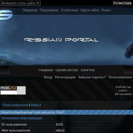
Подписка
Популярное
Статистика
Карта сайта
Поиск
ГЛАВНАЯ
СЕРИЯ CRYSIS
ОФФТОП
Вход
Регистрация
Забыли пароль?
Пользователи
Сейчас на
сайте:
63 человек
Пользователи
/
mike2
Зарегистрированные пользователи: mike2
Основная информация
ID пользователя:
6155
Имя пользователя:
mike2