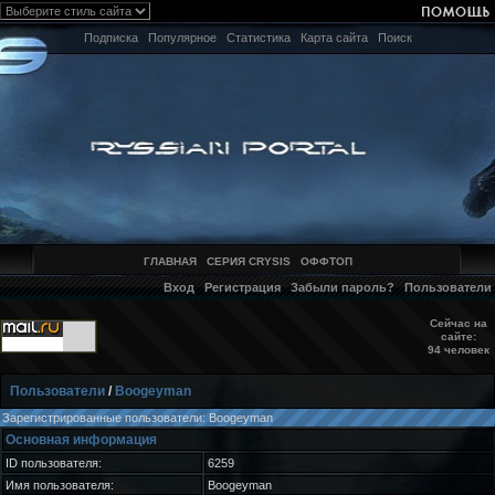
Подписка
Популярное
Статистика
Карта сайта
Поиск
ГЛАВНАЯ
СЕРИЯ CRYSIS
ОФФТОП
Вход
Регистрация
Забыли пароль?
Пользователи
Сейчас на
сайте:
94 человек
Пользователи
/
Boogeyman
Зарегистрированные пользователи: Boogeyman
Основная информация
ID пользователя:
6259
Имя пользователя:
Boogeyman