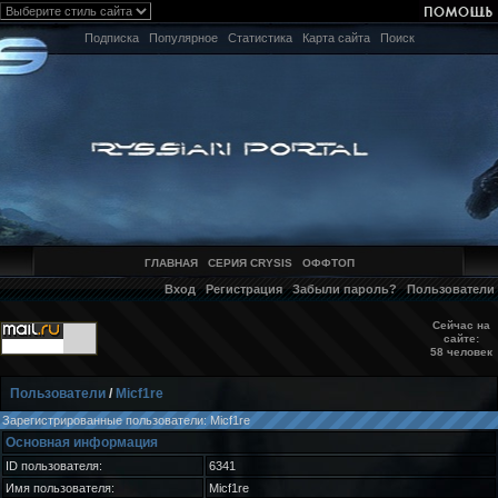
Подписка
Популярное
Статистика
Карта сайта
Поиск
ГЛАВНАЯ
СЕРИЯ CRYSIS
ОФФТОП
Вход
Регистрация
Забыли пароль?
Пользователи
Сейчас на
сайте:
58 человек
Пользователи
/
Micf1re
Зарегистрированные пользователи: Micf1re
Основная информация
ID пользователя:
6341
Имя пользователя:
Micf1re