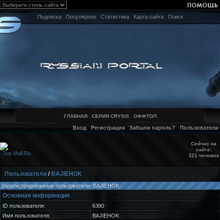
Подписка
Популярное
Статистика
Карта сайта
Поиск
ГЛАВНАЯ
СЕРИЯ CRYSIS
ОФФТОП
Вход
Регистрация
Забыли пароль?
Пользователи
Сейчас на
сайте:
321 человек
Пользователи
/
BAJIEHOK
Зарегистрированные пользователи: BAJIEHOK
Основная информация
ID пользователя:
6380
Имя пользователя:
BAJIEHOK