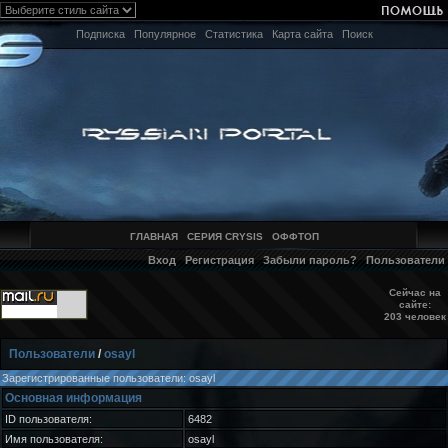
Подписка
Популярное
Статистика
Карта сайта
Поиск
ГЛАВНАЯ
СЕРИЯ CRYSIS
ОФФТОП
Вход
Регистрация
Забыли пароль?
Пользователи
Сейчас на
сайте:
203 человек
Пользователи
/
osayl
Зарегистрированные пользователи: osayl
Основная информация
ID пользователя:
6482
Имя пользователя:
osayl