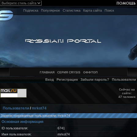
Подписка
Популярное
Статистика
Карта сайта
Поиск
ГЛАВНАЯ
СЕРИЯ CRYSIS
ОФФТОП
Вход
Регистрация
Забыли пароль?
Пользователи
Сейчас на
сайте:
47 человек
Пользователи
/
mrkot74
Зарегистрированные пользователи: mrkot74
Основная информация
ID пользователя:
6741
Имя пользователя:
mrkot74