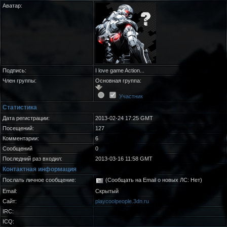
Аватар:
Подпись:
I love game Action...
Член группы:
Основная группа:
Участник
Статистика
Дата регистрации:
2013-02-24 17:25 GMT
Посещений:
127
Комментарии:
6
Сообщений
0
Последний раз входил:
2013-03-16 11:58 GMT
Контактная информация
Послать личное сообщение:
(Сообщать на Email о новых ЛС: Нет)
Email:
Скрытый
Сайт:
playcoolpeople.3dn.ru
IRC:
ICQ: