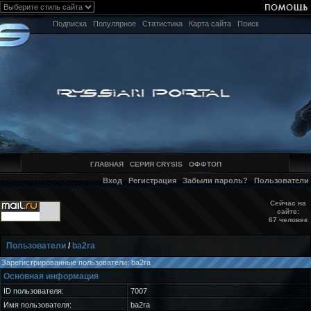
Подписка
Популярное
Статистика
Карта сайта
Поиск
ГЛАВНАЯ
СЕРИЯ CRYSIS
ОФФТОП
Вход
Регистрация
Забыли пароль?
Пользователи
Сейчас на
сайте:
67 человек
Пользователи
/
ba2ra
Зарегистрированные пользователи: ba2ra
Основная информация
ID пользователя:
7007
Имя пользователя:
ba2ra