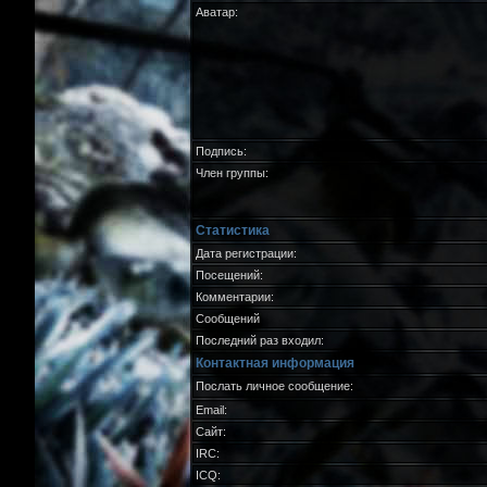
Аватар:
Подпись:
Член группы:
Статистика
Дата регистрации:
Посещений:
Комментарии:
Сообщений
Последний раз входил:
Контактная информация
Послать личное сообщение:
Email:
Сайт:
IRC:
ICQ: