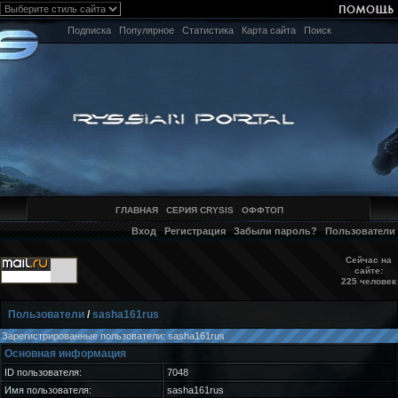
Подписка
Популярное
Статистика
Карта сайта
Поиск
ГЛАВНАЯ
СЕРИЯ CRYSIS
ОФФТОП
Вход
Регистрация
Забыли пароль?
Пользователи
Сейчас на
сайте:
225 человек
Пользователи
/
sasha161rus
Зарегистрированные пользователи: sasha161rus
Основная информация
ID пользователя:
7048
Имя пользователя:
sasha161rus