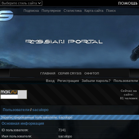
Подписка
Популярное
Статистика
Карта сайта
Поиск
ГЛАВНАЯ
СЕРИЯ CRYSIS
ОФФТОП
Вход
Регистрация
Забыли пароль?
Пользователи
Сейчас на
сайте:
81 человек
Пользователи
/
saculopo
Зарегистрированные пользователи: saculopo
Основная информация
ID пользователя:
7141
Имя пользователя:
saculopo