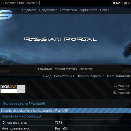
Подписка
Популярное
Статистика
Карта сайта
Поиск
ГЛАВНАЯ
СЕРИЯ CRYSIS
ОФФТОП
Вход
Регистрация
Забыли пароль?
Пользователи
Сейчас на
сайте:
51 человек
Пользователи
/
Pasha58
Зарегистрированные пользователи: Pasha58
Основная информация
ID пользователя:
7173
Имя пользователя:
Pasha58