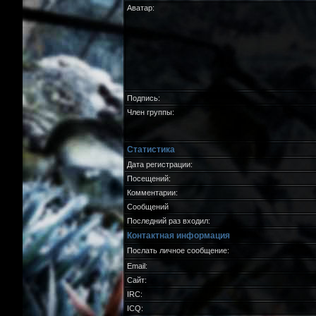
Аватар:
Подпись:
Член группы:
Статистика
Дата регистрации:
Посещений:
Комментарии:
Сообщений
Последний раз входил:
Контактная информация
Послать личное сообщение:
Email:
Сайт:
IRC:
ICQ: