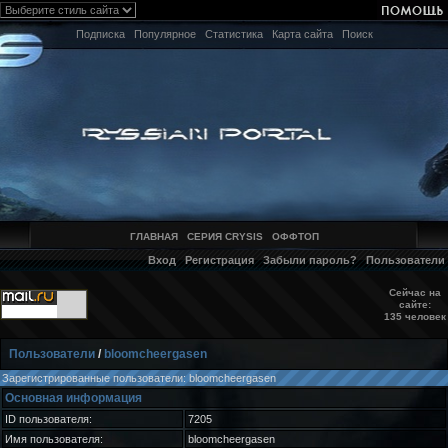
Подписка
Популярное
Статистика
Карта сайта
Поиск
ГЛАВНАЯ
СЕРИЯ CRYSIS
ОФФТОП
Вход
Регистрация
Забыли пароль?
Пользователи
Сейчас на
сайте:
135 человек
Пользователи
/
bloomcheergasen
Зарегистрированные пользователи: bloomcheergasen
Основная информация
ID пользователя:
7205
Имя пользователя:
bloomcheergasen