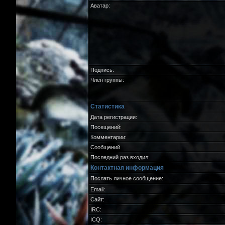
Аватар:
Подпись:
Член группы:
Статистика
Дата регистрации:
Посещений:
Комментарии:
Сообщений
Последний раз входил:
Контактная информация
Послать личное сообщение:
Email:
Сайт:
IRC:
ICQ: