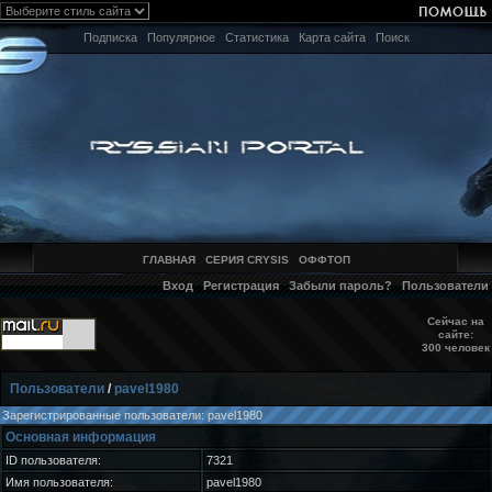
Подписка
Популярное
Статистика
Карта сайта
Поиск
ГЛАВНАЯ
СЕРИЯ CRYSIS
ОФФТОП
Вход
Регистрация
Забыли пароль?
Пользователи
Сейчас на
сайте:
300 человек
Пользователи
/
pavel1980
Зарегистрированные пользователи: pavel1980
Основная информация
ID пользователя:
7321
Имя пользователя:
pavel1980