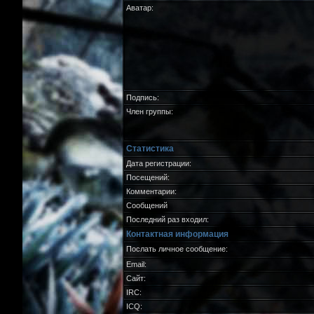
Аватар:
Подпись:
Член группы:
Статистика
Дата регистрации:
Посещений:
Комментарии:
Сообщений
Последний раз входил:
Контактная информация
Послать личное сообщение:
Email:
Сайт:
IRC:
ICQ: