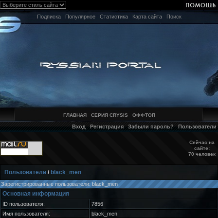
Подписка
Популярное
Статистика
Карта сайта
Поиск
ГЛАВНАЯ
СЕРИЯ CRYSIS
ОФФТОП
Вход
Регистрация
Забыли пароль?
Пользователи
Сейчас на
сайте:
70 человек
Пользователи
/
black_men
Зарегистрированные пользователи: black_men
Основная информация
ID пользователя:
7856
Имя пользователя:
black_men