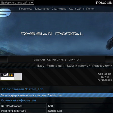
Подписка
Популярное
Статистика
Карта сайта
Поиск
ГЛАВНАЯ
СЕРИЯ CRYSIS
ОФФТОП
Вход
Регистрация
Забыли пароль?
Пользователи
Сейчас на
сайте:
73 человек
Пользователи
/
Bazhin_Loh
Зарегистрированные пользователи: Bazhin_Loh
Основная информация
ID пользователя:
8055
Имя пользователя:
Bazhin_Loh