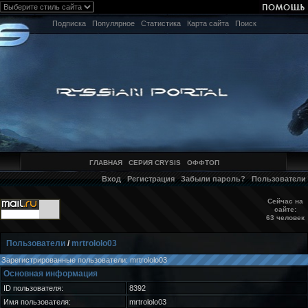
Подписка
Популярное
Статистика
Карта сайта
Поиск
ГЛАВНАЯ
СЕРИЯ CRYSIS
ОФФТОП
Вход
Регистрация
Забыли пароль?
Пользователи
Сейчас на
сайте:
63 человек
Пользователи
/
mrtrololo03
Зарегистрированные пользователи: mrtrololo03
Основная информация
ID пользователя:
8392
Имя пользователя:
mrtrololo03